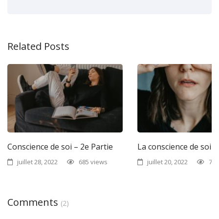
Related Posts
Conscience de soi – 2e Partie
La conscience de soi –
juillet 28, 2022
685 views
juillet 20, 2022
778
Comments
(2)