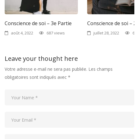
Conscience de soi – 3e Partie
Conscience de soi – 2e
août 4, 2022
687 views
juillet 28, 2022
687
Leave your thought here
Votre adresse e-mail ne sera pas publiée.
Les champs
obligatoires sont indiqués avec
*