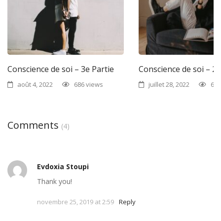
Conscience de soi – 3e Partie
Conscience de soi – 2e
août 4, 2022
686 views
juillet 28, 2022
686
Comments
(4)
Evdoxia Stoupi
Thank you!
novembre 25, 2019 at 2:59
Reply