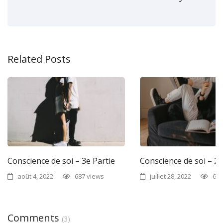
Related Posts
Conscience de soi – 3e Partie
Conscience de soi – 2e
août 4, 2022
687 views
juillet 28, 2022
687
Comments
(3)