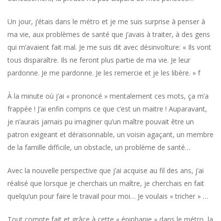
Un jour, j’étais dans le métro et je me suis surprise à penser à
ma vie, aux problèmes de santé que j’avais à traiter, à des gens
qui m’avaient fait mal. Je me suis dit avec désinvolture: « Ils vont
tous disparaître. Ils ne feront plus partie de ma vie. Je leur
pardonne. Je me pardonne. Je les remercie et je les libère. » f
À la minute où j’ai « prononcé » mentalement ces mots, ça m’a
frappée ! J’ai enfin compris ce que c’est un maitre ! Auparavant,
je n’aurais jamais pu imaginer qu’un maître pouvait être un
patron exigeant et déraisonnable, un voisin agaçant, un membre
de la famille difficile, un obstacle, un problème de santé…
Avec la nouvelle perspective que j’ai acquise au fil des ans, j’ai
réalisé que lorsque je cherchais un maître, je cherchais en fait
quelqu’un pour faire le travail pour moi… Je voulais « tricher » …
Tout compte fait et grâce à cette « épiphanie » dans le métro, la