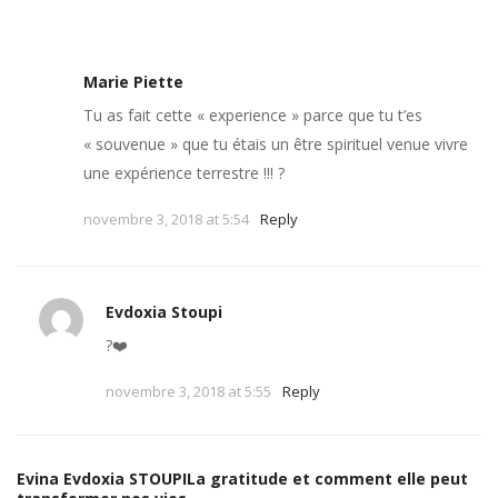
Marie Piette
Tu as fait cette « experience » parce que tu t’es
« souvenue » que tu étais un être spirituel venue vivre
une expérience terrestre !!! ?
novembre 3, 2018 at 5:54
Reply
Evdoxia Stoupi
?❤️
novembre 3, 2018 at 5:55
Reply
Evina Evdoxia STOUPILa gratitude et comment elle peut