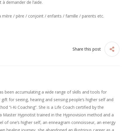
 à demander de l’aide.
ère / père / conjoint / enfants / famille / parents etc.
Share this post
as been accumulating a wide range of skills and tools for
gift for seeing, hearing and sensing people’s higher self and
hod “i-Ki Coaching”. She is a Life Coach certified by the
 a Master Hypnotist trained in the Hypnovision method and a
nel of one’s higher self, an enneagram connoisseur, an energy
own healing journey, she abandoned an illustrious career as a