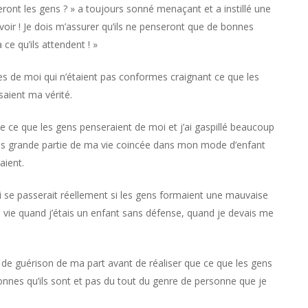
ont les gens ? » a toujours sonné menaçant et a instillé une
oir ! Je dois m’assurer qu’ils ne penseront que de bonnes
ce qu’ils attendent ! »
ties de moi qui n’étaient pas conformes craignant ce que les
ssaient ma vérité.
de ce que les gens penseraient de moi et j’ai gaspillé beaucoup
 plus grande partie de ma vie coincée dans mon mode d’enfant
aient.
ui se passerait réellement si les gens formaient une mauvaise
 vie quand j’étais un enfant sans défense, quand je devais me
et de guérison de ma part avant de réaliser que ce que les gens
nes qu’ils sont et pas du tout du genre de personne que je