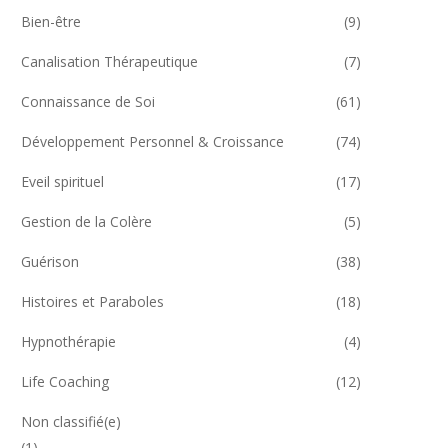
Bien-être
(9)
Canalisation Thérapeutique
(7)
Connaissance de Soi
(61)
Développement Personnel & Croissance
(74)
Eveil spirituel
(17)
Gestion de la Colère
(5)
Guérison
(38)
Histoires et Paraboles
(18)
Hypnothérapie
(4)
Life Coaching
(12)
Non classifié(e)
(1)