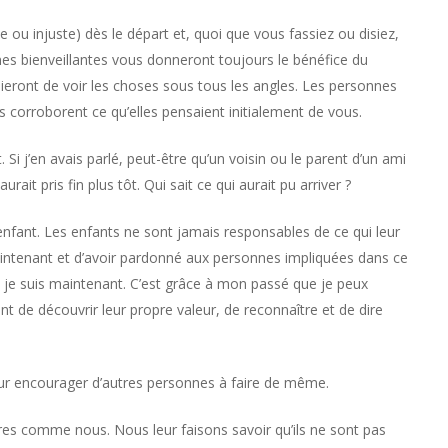
 ou injuste) dès le départ et, quoi que vous fassiez ou disiez,
onnes bienveillantes vous donneront toujours le bénéfice du
eront de voir les choses sous tous les angles. Les personnes
s corroborent ce qu’elles pensaient initialement de vous.
. Si j’en avais parlé, peut-être qu’un voisin ou le parent d’un ami
it pris fin plus tôt. Qui sait ce qui aurait pu arriver ?
enfant. Les enfants ne sont jamais responsables de ce qui leur
 maintenant et d’avoir pardonné aux personnes impliquées dans ce
ui je suis maintenant. C’est grâce à mon passé que je peux
 de découvrir leur propre valeur, de reconnaître et de dire
Pour encourager d’autres personnes à faire de même.
s comme nous. Nous leur faisons savoir qu’ils ne sont pas