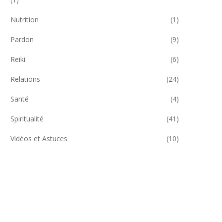
Nutrition
(1)
Pardon
(9)
Reiki
(6)
Relations
(24)
Santé
(4)
Spiritualité
(41)
Vidéos et Astuces
(10)