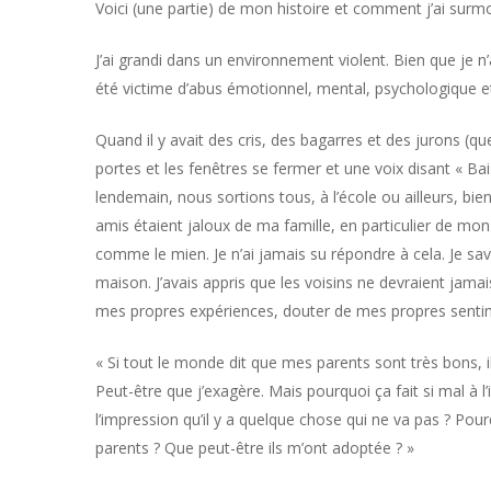
Voici (une partie) de mon histoire et comment j’ai surm
J’ai grandi dans un environnement violent. Bien que je n’
été victime d’abus émotionnel, mental, psychologique e
Quand il y avait des cris, des bagarres et des jurons (q
portes et les fenêtres se fermer et une voix disant « Bai
lendemain, nous sortions tous, à l’école ou ailleurs, bi
amis étaient jaloux de ma famille, en particulier de mon p
comme le mien. Je n’ai jamais su répondre à cela. Je sav
maison. J’avais appris que les voisins ne devraient jama
mes propres expériences, douter de mes propres senti
« Si tout le monde dit que mes parents sont très bons, il
Peut-être que j’exagère. Mais pourquoi ça fait si mal à l’
l’impression qu’il y a quelque chose qui ne va pas ? Pou
parents ? Que peut-être ils m’ont adoptée ? »