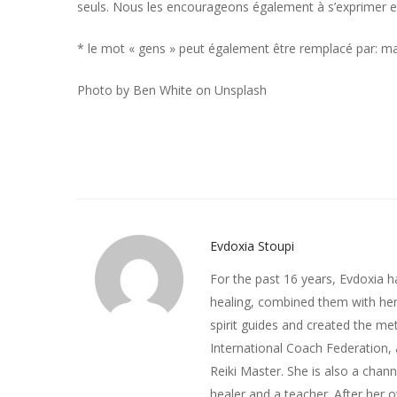
seuls. Nous les encourageons également à s’exprimer et
* le mot « gens » peut également être remplacé par: ma m
Photo by
Ben White
on
Unsplash
Evdoxia Stoupi
For the past 16 years, Evdoxia h
healing, combined them with her 
spirit guides and created the met
International Coach Federation,
Reiki Master. She is also a chan
healer and a teacher. After her 