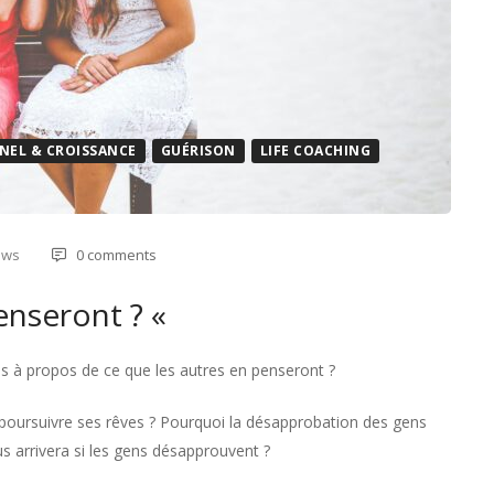
NEL & CROISSANCE
GUÉRISON
LIFE COACHING
ews
0 comments
enseront ? «
s à propos de ce que les autres en penseront ?
 de poursuivre ses rêves ? Pourquoi la désapprobation des gens
us arrivera si les gens désapprouvent ?