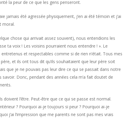
onté la peur de ce que les gens penseront.
aie jamais été agressée physiquement, j’en ai été témoin et j’ai
t moral.
uelque chose qui arrivait assez souvent), nous entendions les
sse ta voix ! Les voisins pourraient nous entendre ! ». Le
en entretenus et respectables comme si de rien n’était. Tous mes
ère, et ils ont tous dit qu’ils souhaitaient que leur père soit
ais que je ne pouvais pas leur dire ce qui se passait dans notre
is savoir. Donc, pendant des années cela m’a fait doutet de
ments.
s doivent l’être. Peut-être que ce qui se passe est normal.
intérieur ? Pourquoi ai-je toujours si peur ? Pourquoi ai-je
rquoi j’ai l’impression que me parents ne sont pas mes vrais