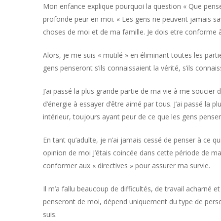
Mon enfance explique pourquoi la question « Que penser
profonde peur en moi. « Les gens ne peuvent jamais sav
choses de moi et de ma famille. Je dois etre conforme à 
Alors, je me suis « mutilé » en éliminant toutes les par
gens penseront s’ils connaissaient la vérité, s’ils connai
J’ai passé la plus grande partie de ma vie à me soucier 
d’énergie à essayer d’être aimé par tous. J’ai passé la
intérieur, toujours ayant peur de ce que les gens penser
En tant qu’adulte, je n’ai jamais cessé de penser à ce q
opinion de moi J’étais coincée dans cette période de ma
conformer aux « directives » pour assurer ma survie.
Il m’a fallu beaucoup de difficultés, de travail acharné 
penseront de moi, dépend uniquement du type de person
suis.