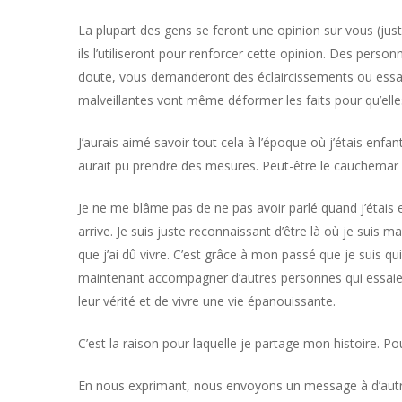
La plupart des gens se feront une opinion sur vous (juste
ils l’utiliseront pour renforcer cette opinion. Des pers
doute, vous demanderont des éclaircissements ou essai
malveillantes vont même déformer les faits pour qu’elle
J’aurais aimé savoir tout cela à l’époque où j’étais enfant
aurait pu prendre des mesures. Peut-être le cauchemar aura
Je ne me blâme pas de ne pas avoir parlé quand j’étais 
arrive. Je suis juste reconnaissant d’être là où je suis
que j’ai dû vivre. C’est grâce à mon passé que je suis q
maintenant accompagner d’autres personnes qui essaient
leur vérité et de vivre une vie épanouissante.
C’est la raison pour laquelle je partage mon histoire. 
En nous exprimant, nous envoyons un message à d’autre