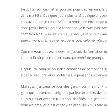
J’ai quitté son cabinet engourdie, jouant et rejouant la
dans ma tête. Quelques jours plus tard, quelque chose qu
plus avare que je connaisse, m’a remis une enveloppe a
dont j’avais besoin pour la formation. Je n’avais pas trav
cartésien a dit :
« Je n’ai rien à perdre. Je ferai la form
guérir mais, même si je ne gueris pas, cela ne m’aura 
Comme vous pouvez le deviner, j’ai suivi la formation q
conduit là où je suis maintenant. J’ai arrêté de pratiquer
Depuis, j’ai canalisé pour des centaines de personnes. Po
aidés à résoudre leurs problèmes, à penser plus claire
Moi aussi, j’ai canalisé pour des gens « comme moi » ; 
gens qui peuvent « enseigner » par leur exemple, des ge
communiquer avec ceux qui sont décédés, etc. Je semble 
Pour d’autres, cela est censé « se produire » plus tard dan