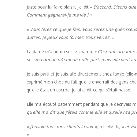
Juste pour lui faire plaisir, j’ai dit
« D’accord. Disons que
Comment gagnerai-je ma vie ? »
« Vous ferez ce que je fais. Vous serez une guérisse
autres. Je peux vous former. Vous verrez. »
La dame m’a perdu sur-le-champ.
« C’est une arnaque 
session qui ne m’a mené nulle part, mais elle veut au
Je suis parti et je suis allé directement chez l’amie (elle
exprimé mon choc du fait qu’elle enverrait des gens ch
qu’elle était un escroc, je lui ai dit ce qui s’était passé.
Elle m’a écouté patiemment pendant que je décrivais m
qu’elle m’a dit que j’étais comme elle et qu’elle m’a 
« J’envoie tous mes clients la voir »,
a-t-elle dit,
« et vo
»