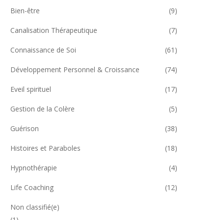
Bien-être
(9)
Canalisation Thérapeutique
(7)
Connaissance de Soi
(61)
Développement Personnel & Croissance
(74)
Eveil spirituel
(17)
Gestion de la Colère
(5)
Guérison
(38)
Histoires et Paraboles
(18)
Hypnothérapie
(4)
Life Coaching
(12)
Non classifié(e)
(1)