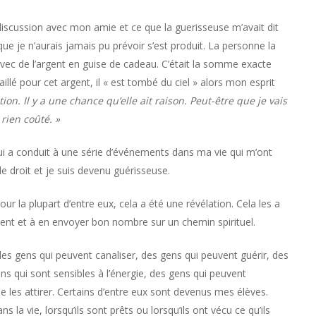
 discussion avec mon amie et ce que la guerisseuse m’avait dit
e je n’aurais jamais pu prévoir s’est produit. La personne la
vec de l’argent en guise de cadeau. C’était la somme exacte
aillé pour cet argent, il « est tombé du ciel » alors mon esprit
ation. Il y a une chance qu’elle ait raison. Peut-être que je vais
rien coûté. »
ui a conduit à une série d’événements dans ma vie qui m’ont
 le droit et je suis devenu guérisseuse.
ur la plupart d’entre eux, cela a été une révélation. Cela les a
ment et à en envoyer bon nombre sur un chemin spirituel.
des gens qui peuvent canaliser, des gens qui peuvent guérir, des
ns qui sont sensibles à l’énergie, des gens qui peuvent
les attirer. Certains d’entre eux sont devenus mes élèves.
s la vie, lorsqu’ils sont prêts ou lorsqu’ils ont vécu ce qu’ils