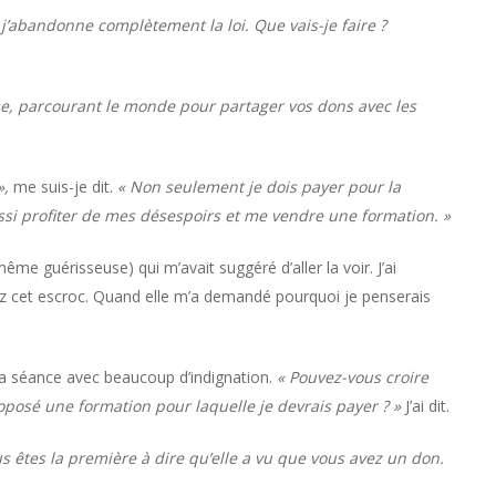
 j’abandonne complètement la loi. Que vais-je faire ?
use, parcourant le monde pour partager vos dons avec les
»,
me suis-je dit.
« Non seulement je dois payer pour la
ssi profiter de mes désespoirs et me vendre une formation. »
-même guérisseuse) qui m’avait suggéré d’aller la voir. J’ai
ez cet escroc. Quand elle m’a demandé pourquoi je penserais
a séance avec beaucoup d’indignation.
« Pouvez-vous croire
proposé une formation pour laquelle je devrais payer ? »
J’ai dit.
us êtes la première à dire qu’elle a vu que vous avez un don.