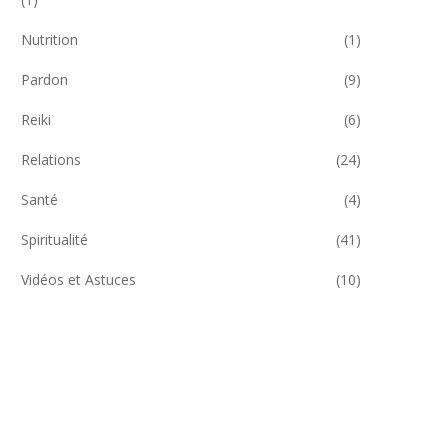
Nutrition
(1)
Pardon
(9)
Reiki
(6)
Relations
(24)
Santé
(4)
Spiritualité
(41)
Vidéos et Astuces
(10)