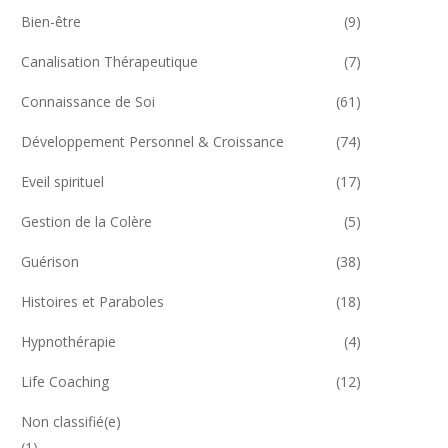
Bien-être
(9)
Canalisation Thérapeutique
(7)
Connaissance de Soi
(61)
Développement Personnel & Croissance
(74)
Eveil spirituel
(17)
Gestion de la Colère
(5)
Guérison
(38)
Histoires et Paraboles
(18)
Hypnothérapie
(4)
Life Coaching
(12)
Non classifié(e)
(1)