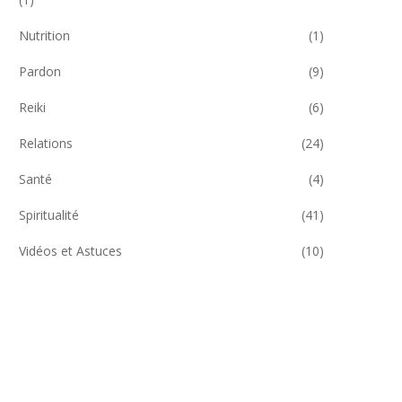
Nutrition
(1)
Pardon
(9)
Reiki
(6)
Relations
(24)
Santé
(4)
Spiritualité
(41)
Vidéos et Astuces
(10)