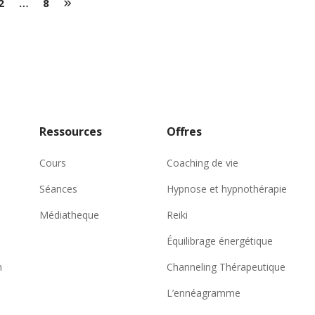
2
…
8
Ressources
Offres
Cours
Coaching de vie
Séances
Hypnose et hypnothérapie
Médiatheque
Reiki
Équilibrage énergétique
n
Channeling Thérapeutique
L’ennéagramme